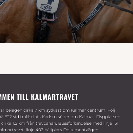
MMEN TILL KALMARTRAVET
är belägen cirka 7 km sydväst om Kalmar centrum. Följ
på E22 vid trafikplats Karlsro söder om Kalmar. Flygplatsen
 cirka 1,5 km från travbanan. Bussförbindelse med linje 131
Kalmartravet, linje 402 hållplats Dokumentvägen.