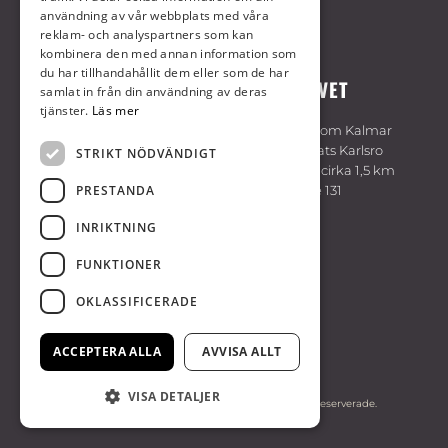
användning av vår webbplats med våra
reklam- och analyspartners som kan
kombinera den med annan information som
du har tillhandahållit dem eller som de har
VÄLKOMMEN TILL KALMARTRAVET
samlat in från din användning av deras
tjänster.
Läs mer
Travbanan är belägen cirka 7 km sydväst om Kalmar
centrum. Följ skyltning på E22 vid trafikplats Karlsro
STRIKT NÖDVÄNDIGT
söder om Kalmar. Flygplatsen är belägen cirka 1,5 km
PRESTANDA
från travbanan. Bussförbindelse med linje 131
hållplats Kalmartravet, linje 402 hållplats
INRIKTNING
Dokumentvägen.
FUNKTIONER
KALMARTRAVET
OKLASSIFICERADE
Sydöstra Sveriges Travsällskap
394 70 Kalmar
ACCEPTERA ALLA
AVVISA ALLT
0480-44 35 50
VISA DETALJER
© Copyright. 2026 Kalmartravet, alla rättigheter reserverade.