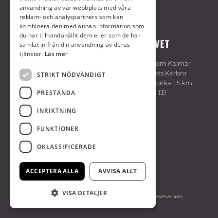
användning av vår webbplats med våra
reklam- och analyspartners som kan
kombinera den med annan information som
du har tillhandahållit dem eller som de har
VÄLKOMMEN TILL KALMARTRAVET
samlat in från din användning av deras
tjänster.
Läs mer
Travbanan är belägen cirka 7 km sydväst om Kalmar
centrum. Följ skyltning på E22 vid trafikplats Karlsro
STRIKT NÖDVÄNDIGT
söder om Kalmar. Flygplatsen är belägen cirka 1,5 km
PRESTANDA
från travbanan. Bussförbindelse med linje 131
hållplats Kalmartravet, linje 402 hållplats
INRIKTNING
Dokumentvägen.
FUNKTIONER
KALMARTRAVET
OKLASSIFICERADE
Sydöstra Sveriges Travsällskap
394 70 Kalmar
ACCEPTERA ALLA
AVVISA ALLT
0480-44 35 50
VISA DETALJER
© Copyright. 2026 Kalmartravet, alla rättigheter reserverade.