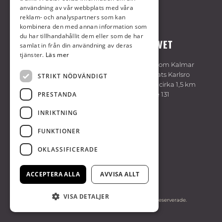
användning av vår webbplats med våra
reklam- och analyspartners som kan
kombinera den med annan information som
du har tillhandahållit dem eller som de har
VÄLKOMMEN TILL KALMARTRAVET
samlat in från din användning av deras
tjänster.
Läs mer
Travbanan är belägen cirka 7 km sydväst om Kalmar
centrum. Följ skyltning på E22 vid trafikplats Karlsro
STRIKT NÖDVÄNDIGT
söder om Kalmar. Flygplatsen är belägen cirka 1,5 km
PRESTANDA
från travbanan. Bussförbindelse med linje 131
hållplats Kalmartravet, linje 402 hållplats
INRIKTNING
Dokumentvägen.
FUNKTIONER
KALMARTRAVET
OKLASSIFICERADE
Sydöstra Sveriges Travsällskap
394 70 Kalmar
ACCEPTERA ALLA
AVVISA ALLT
0480-44 35 50
VISA DETALJER
© Copyright. 2026 Kalmartravet, alla rättigheter reserverade.