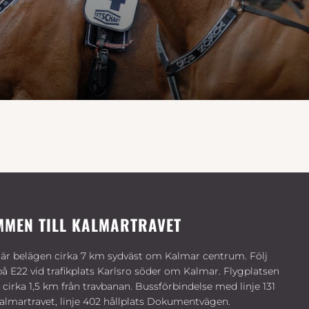
MMEN TILL KALMARTRAVET
är belägen cirka 7 km sydväst om Kalmar centrum. Följ
på E22 vid trafikplats Karlsro söder om Kalmar. Flygplatsen
 cirka 1,5 km från travbanan. Bussförbindelse med linje 131
Kalmartravet, linje 402 hållplats Dokumentvägen.