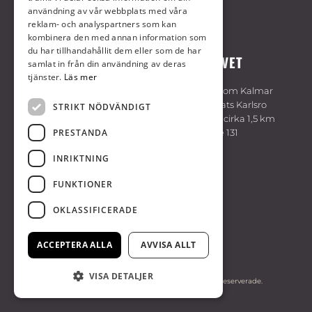
användning av vår webbplats med våra
reklam- och analyspartners som kan
kombinera den med annan information som
du har tillhandahållit dem eller som de har
VÄLKOMMEN TILL KALMARTRAVET
samlat in från din användning av deras
tjänster.
Läs mer
Travbanan är belägen cirka 7 km sydväst om Kalmar
centrum. Följ skyltning på E22 vid trafikplats Karlsro
STRIKT NÖDVÄNDIGT
söder om Kalmar. Flygplatsen är belägen cirka 1,5 km
PRESTANDA
från travbanan. Bussförbindelse med linje 131
hållplats Kalmartravet, linje 402 hållplats
INRIKTNING
Dokumentvägen.
FUNKTIONER
KALMARTRAVET
OKLASSIFICERADE
Sydöstra Sveriges Travsällskap
394 70 Kalmar
ACCEPTERA ALLA
AVVISA ALLT
0480-44 35 50
VISA DETALJER
© Copyright. 2026 Kalmartravet, alla rättigheter reserverade.