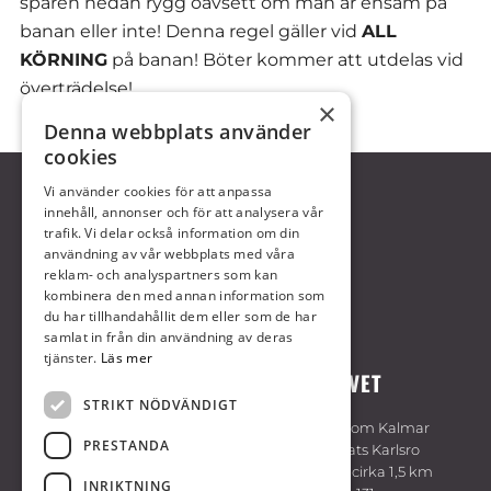
spåren nedan rygg oavsett om man är ensam på
banan eller inte! Denna regel gäller vid
ALL
KÖRNING
på banan! Böter kommer att utdelas vid
överträdelse!
×
Denna webbplats använder
cookies
Vi använder cookies för att anpassa
innehåll, annonser och för att analysera vår
trafik. Vi delar också information om din
användning av vår webbplats med våra
reklam- och analyspartners som kan
kombinera den med annan information som
du har tillhandahållit dem eller som de har
samlat in från din användning av deras
tjänster.
Läs mer
VÄLKOMMEN TILL KALMARTRAVET
STRIKT NÖDVÄNDIGT
Travbanan är belägen cirka 7 km sydväst om Kalmar
PRESTANDA
centrum. Följ skyltning på E22 vid trafikplats Karlsro
söder om Kalmar. Flygplatsen är belägen cirka 1,5 km
INRIKTNING