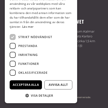
användning av vår webbplats med våra
reklam- och analyspartners som kan
kombinera den med annan information som
du har tillhandahållit dem eller som de har
VÄLKOMMEN TILL KALMARTRAVET
samlat in från din användning av deras
tjänster.
Läs mer
Travbanan är belägen cirka 7 km sydväst om Kalmar
centrum. Följ skyltning på E22 vid trafikplats Karlsro
STRIKT NÖDVÄNDIGT
söder om Kalmar. Flygplatsen är belägen cirka 1,5 km
PRESTANDA
från travbanan. Bussförbindelse med linje 131
hållplats Kalmartravet, linje 402 hållplats
INRIKTNING
Dokumentvägen.
FUNKTIONER
KALMARTRAVET
OKLASSIFICERADE
Sydöstra Sveriges Travsällskap
394 70 Kalmar
ACCEPTERA ALLA
AVVISA ALLT
0480-44 35 50
VISA DETALJER
© Copyright. 2026 Kalmartravet, alla rättigheter reserverade.